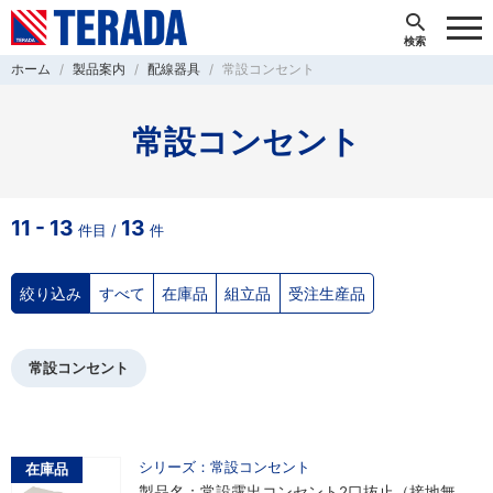
ホーム
製品案内
配線器具
常設コンセント
常設コンセント
11 - 13
13
件目 /
件
絞り込み
すべて
在庫品
組立品
受注生産品
常設コンセント
シリーズ：常設コンセント
在庫品
製品名：常設露出コンセント2口抜止（接地無