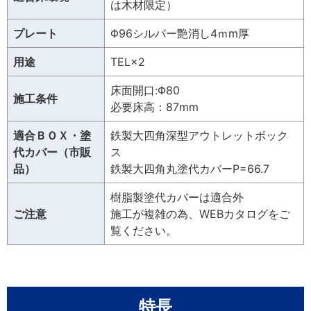
は木材限定）
プレート
Φ96シルバー艶消し4ｍm厚
用途
TEL×2
床面開口:Φ80
施工条件
必要床高：87mm
適合ＢＯＸ・塗
鉄製大四角深型アウトレットボック
代カバー（市販
ス
品）
鉄製大四角丸塗代カバーP=66.7
樹脂製塗代カバーは適合外
ご注意
施工が複雑の為、WEBカタログをご
覧ください。
特長