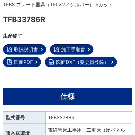
TFB3 プレート器具（TEL×2／シルバー） Rカット
TFB33786R
生産終了
取扱説明書
施工手順書
図面PDF
図面DXF（要会員登録）
仕様
型式番号
TFB33786R
電線管床工事用・二重床（床パネル
適合床環境