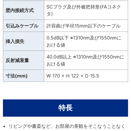
SCプラグ及び外被把持形(FAコネク
壁内接続方式
タ)
引込みケーブル
許容曲げ半径15mm以下のケーブル
0.5dB以下 ※1310nm及び1550nmに
挿入損失
おける値
40.0dB以上 ※1310nm及び1550nmに
反射減衰量
おける値
寸法(mm)
W 170 × H 122 × D 15.5
特長
リビングや書斎など、お部屋の美観をそこなうことなく