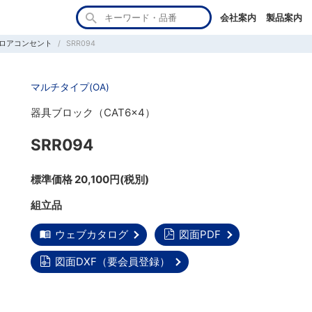
会社案内
製品案内
ロアコンセント
SRR094
マルチタイプ(OA)
器具ブロック（CAT6×4）
SRR094
標準価格 20,100円(税別)
組立品
ウェブカタログ
図面PDF
図面DXF（要会員登録）