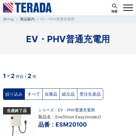
ホーム
製品案内
EV・PHV普通充電用
EV・PHV普通充電用
1 - 2
2
件目 /
件
絞り込み
すべて
在庫品
組立品
受注生産品
シリーズ：EV・PHV普通充電用
生産終了品
製品名：EneShoot Easy(mode2)
品番：ESM20100