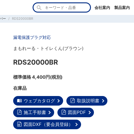
会社案内
製品案内
バー
RDS20000BR
漏電保護プラグ対応
まもれーる・トイレくん(ブラウン)
RDS20000BR
標準価格 4,400円(税別)
在庫品
ウェブカタログ
取扱説明書
施工手順書
図面PDF
図面DXF（要会員登録）