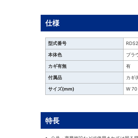
仕様
型式番号
RDS2
本体色
ブラ
カギ有無
有
付属品
カギ(R
サイズ(mm)
W 70 
特長