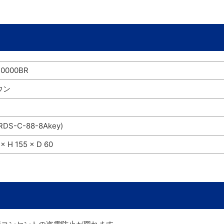
0000BR
ウン
DS-C-88-8Akey)
× H 155 × D 60