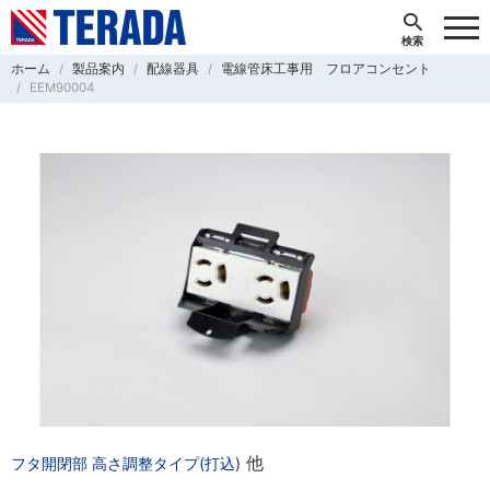
ホーム
製品案内
配線器具
電線管床工事用 フロアコンセント
EEM90004
他
フタ開閉部 高さ調整タイプ(打込)