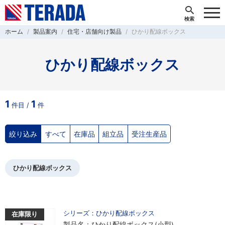
ホーム
製品案内
住宅・店舗向け製品
ひかり配線ボックス
ひかり配線ボックス
1
1
件目 /
件
絞り込み
すべて
在庫品
組立品
受注生産品
ひかり配線ボックス
シリーズ：ひかり配線ボックス
在庫限り
製品名：ひかり配線ボックス(小型)