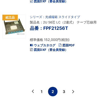
図面DXF（要会員登録）
シリーズ：光成端箱 スライドタイプ
組立品
製品名：2U 56芯 LC（2連式） テープ芯線用
品番：FPF21256T
標準価格 152,000円(税別)
ウェブカタログ
図面PDF
図面DXF（要会員登録）
1
2
3