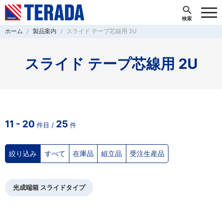
ホーム
製品案内
スライド テープ芯線用 2U
スライド テープ芯線用 2U
11 - 20
25
件目 /
件
絞り込み
すべて
在庫品
組立品
受注生産品
光成端箱 スライドタイプ