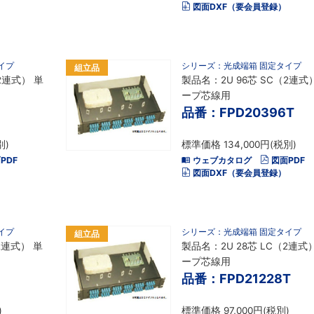
図面DXF（要会員登録）
イプ
シリーズ：光成端箱 固定タイプ
組立品
2連式） 単
製品名：2U 96芯 SC（2連式
ープ芯線用
品番：FPD20396T
別)
標準価格 134,000円(税別)
PDF
ウェブカタログ
図面PDF
図面DXF（要会員登録）
イプ
シリーズ：光成端箱 固定タイプ
組立品
2連式） 単
製品名：2U 28芯 LC（2連式
ープ芯線用
品番：FPD21228T
)
標準価格 97,000円(税別)