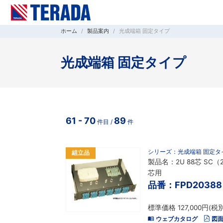
ホーム
製品案内
光成端箱 固定タイプ
光成端箱 固定タイプ
61 - 70
89
件目 /
件
シリーズ：光成端箱 固定タ
組立品
製品名：2U 88芯 SC（
芯用
品番：FPD20388
標準価格 127,000円(税別
ウェブカタログ
図面