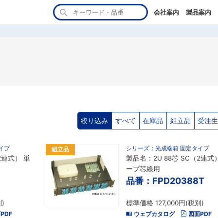
会社案内
製品案内
絞り込み
すべて
在庫品
組立品
受注
イプ
シリーズ：光成端箱 固定タイプ
組立品
2連式） 単
製品名：2U 88芯 SC（2連式
ープ芯線用
品番：FPD20388T
)
標準価格 127,000円(税別)
PDF
ウェブカタログ
図面PDF