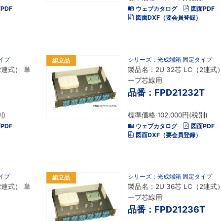
PDF
ウェブカタログ
図面PDF
図面DXF（要会員登録）
イプ
シリーズ：光成端箱 固定タイプ
組立品
2連式） 単
製品名：2U 32芯 LC（2連式
ープ芯線用
品番：FPD21232T
別)
標準価格 102,000円(税別)
PDF
ウェブカタログ
図面PDF
図面DXF（要会員登録）
イプ
シリーズ：光成端箱 固定タイプ
組立品
2連式） 単
製品名：2U 36芯 LC（2連式
ープ芯線用
品番：FPD21236T