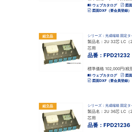
ウェブカタログ
図面
図面DXF（要会員登録）
シリーズ：光成端箱 固定タ
組立品
製品名：2U 32芯 LC（
芯用
品番：FPD21232
標準価格 102,000円(税
ウェブカタログ
図面
図面DXF（要会員登録）
シリーズ：光成端箱 固定タ
組立品
製品名：2U 36芯 LC（
芯用
品番：FPD21236