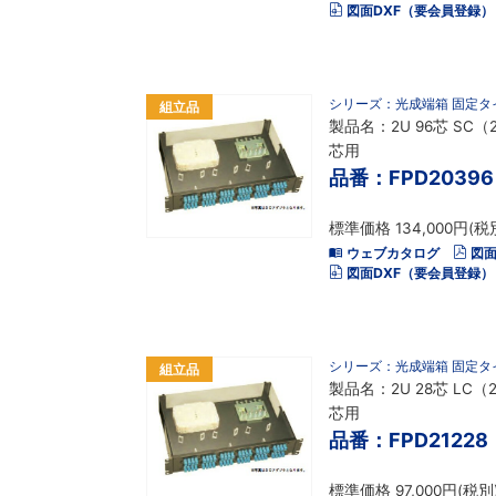
図面DXF（要会員登録）
シリーズ：光成端箱 固定タ
組立品
製品名：2U 96芯 SC（
芯用
品番：FPD20396
標準価格 134,000円(税
ウェブカタログ
図面
図面DXF（要会員登録）
シリーズ：光成端箱 固定タ
組立品
製品名：2U 28芯 LC（
芯用
品番：FPD21228
標準価格 97,000円(税別