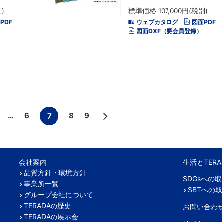
)
標準価格 107,000円(税別)
PDF
ウェブカタログ
図面PDF
図面DXF（要会員登録）
…
6
8
9
7
会社案内
生活とTERA
品質方針・環境方針
SDGsへの
事業所一覧
SBTへの
グループ会社について
TERADAの歴史
お問い合わ
TERADAの展示会