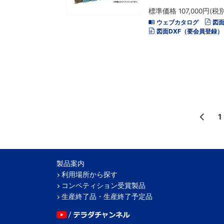
標準価格 107,000円(税別
ウェブカタログ
図面
図面DXF（要会員登録）
1
製品案内
利用場所から探す
コンペティション受賞製品
生産終了品・生産終了予定品