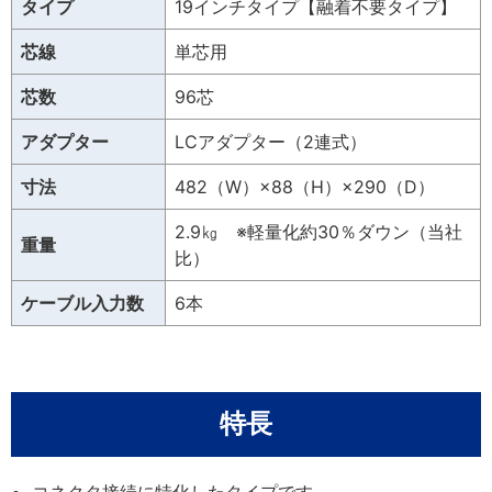
タイプ
19インチタイプ【融着不要タイプ】
芯線
単芯用
芯数
96芯
アダプター
LCアダプター（2連式）
寸法
482（W）×88（H）×290（D）
2.9㎏ ※軽量化約30％ダウン（当社
重量
比）
ケーブル入力数
6本
特長
コネクタ接続に特化したタイプです。