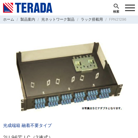
ホーム
製品案内
光ネットワーク製品
ラック搭載用
FPN21296
光成端箱 融着不要タイプ
2U 96芯 LC（2連式）