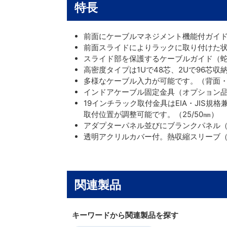
特長
前面にケーブルマネジメント機能付ガイ
前面スライドによりラックに取り付けた
スライド部を保護するケーブルガイド（
高密度タイプは1Uで48芯、2Uで96芯収
多様なケーブル入力が可能です。（背面
インドアケーブル固定金具（オプション
19インチラック取付金具はEIA・JIS規格
取付位置が調整可能です。（25/50㎜）
アダプターパネル並びにブランクパネル
透明アクリルカバー付。熱収縮スリーブ
関連製品
キーワードから関連製品を探す