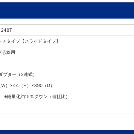
1248T
インチタイプ【スライドタイプ】
プ芯線用
アダプター（2連式）
（W）×44（H）×390（D）
㎏ ※軽量化約15％ダウン（当社比）