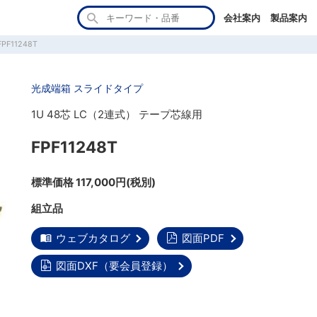
会社案内
製品案内
FPF11248T
光成端箱 スライドタイプ
1U 48芯 LC（2連式） テープ芯線用
FPF11248T
標準価格 117,000円(税別)
組立品
ウェブカタログ
図面PDF
図面DXF（要会員登録）