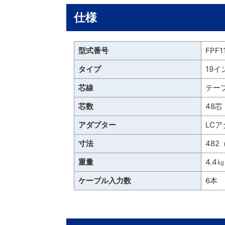
仕様
型式番号
FPF1
タイプ
19
芯線
テー
芯数
48芯
アダプター
LC
寸法
482
重量
4.4
ケーブル入力数
6本