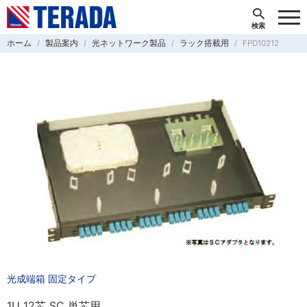
ホーム
製品案内
光ネットワーク製品
ラック搭載用
FPD10212
光成端箱 固定タイプ
1U 12芯 SC 単芯用