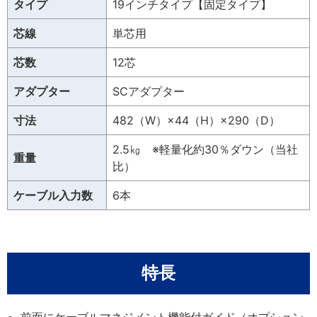
タイプ
19インチタイプ【固定タイプ】
芯線
単芯用
芯数
12芯
アダプター
SCアダプター
寸法
482（W）×44（H）×290（D）
2.5㎏ ※軽量化約30％ダウン（当社
重量
比）
ケーブル入力数
6本
特長
前面にケーブルマネジメント機能付ガイド（オプション